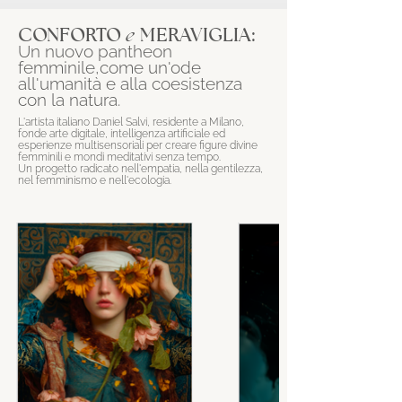
e
CONFORTO
MERAVIGLIA:
Un nuovo pantheon
femminile,come un'ode
all'umanità e alla coesistenza
con la natura.
L'artista italiano Daniel Salvi, residente a Milano,
fonde arte digitale, intelligenza artificiale ed
esperienze multisensoriali per creare figure divine
femminili e mondi meditativi senza tempo.
Un progetto radicato nell'empatia, nella gentilezza,
nel femminismo e nell'ecologia.