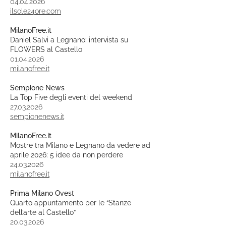
04.04.2026
ilsole24ore.com
MilanoFree.it
Daniel Salvi a Legnano: intervista su
FLOWERS al Castello
01.04.2026
milanofree.it
Sempione News
La Top Five degli eventi del weekend
27.03.2026
sempionenews.it
MilanoFree.it
Mostre tra Milano e Legnano da vedere ad
aprile 2026: 5 idee da non perdere
24.03.2026
milanofree.it
Prima Milano Ovest
Quarto appuntamento per le “Stanze
dell’arte al Castello”
20.03.2026