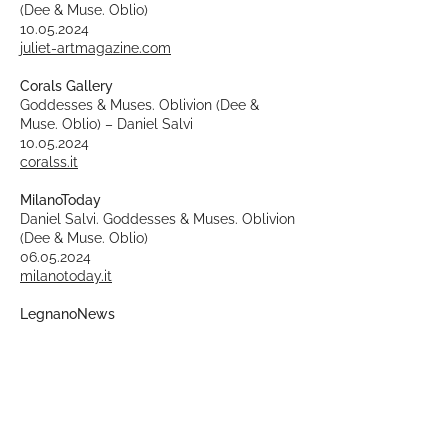
(Dee & Muse. Oblio)
10.05.2024
juliet-artmagazine.com
Corals Gallery
Goddesses & Muses. Oblivion (Dee &
Muse. Oblio) – Daniel Salvi
10.05.2024
coralss.it
MilanoToday
Daniel Salvi. Goddesses & Muses. Oblivion
(Dee & Muse. Oblio)
06.05.2024
milanotoday.it
LegnanoNews
A Nerviano la mostra multisensoriale “Dee
& Muse – In dialogo con Bergognone”
23.04.2024
legnanonews.com
KALTBLUT Magazine
ÄITI